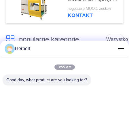
silnika o dużej mocy
negotiable MOQ:1 zestaw
KONTAKT
popularne kategorie
Wszystko
Herbert
Maszyna do
Maszyna do
nawijania tworników
nawijania stojana
3:55 AM
Good day, what product are you looking for?
Automatyczna
Części zamienne do
maszyna do
silników
nawijania cewek
elektrycznych
Linia do produkcji
Maszyna do
silników
nawijania igieł