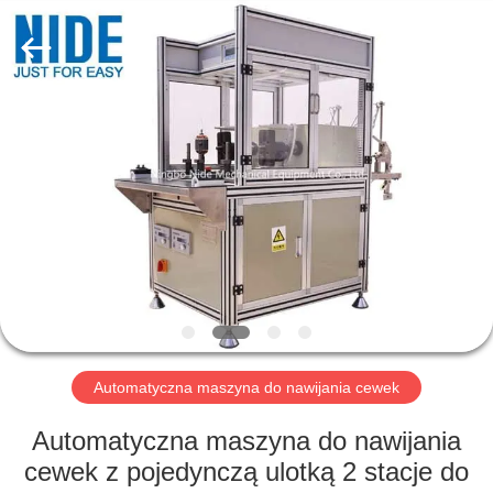
Ningbo
Nide
Tech
Co.,
Ltd.
All
Rights
Reserved.
DOM
PRODUKTY
O
NAS
KONTROLA
JAKOŚCI
Automatyczna maszyna do nawijania cewek
Automatyczna maszyna do nawijania
SKONTAKTUJ
cewek z pojedynczą ulotką 2 stacje do