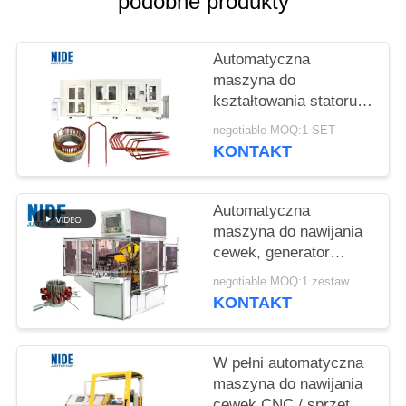
podobne produkty
Automatyczna
maszyna do
kształtowania statoru z
włosami włosowymi
negotiable MOQ:1 SET
rozwiązanie
KONTAKT
technologiczne silnika
włosowego dla silnika
napędowego
Automatyczna
samochodu
maszyna do nawijania
cewek, generator
silnika alternatora
negotiable MOQ:1 zestaw
Maszyna do nawijania
KONTAKT
fali stojana silnika
W pełni automatyczna
maszyna do nawijania
cewek CNC / sprzęt do