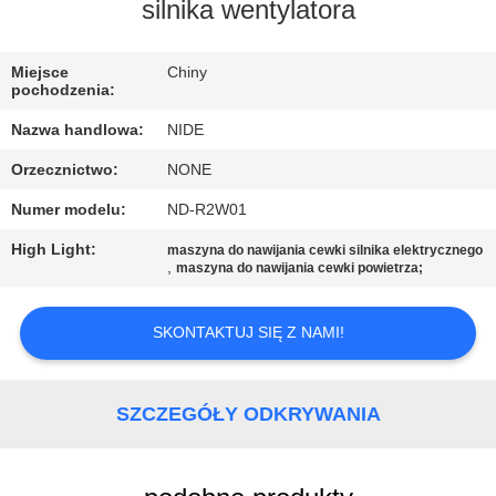
SIĘ
silnika wentylatora
Z
Miejsce
Chiny
NAMI
pochodzenia:
Nazwa handlowa:
NIDE
AKTUALNOŚCI
Orzecznictwo:
NONE
Numer modelu:
ND-R2W01
POPROSIĆ
O
High Light:
maszyna do nawijania cewki silnika elektrycznego
,
maszyna do nawijania cewki powietrza;
WYCENĘ
SKONTAKTUJ SIĘ Z NAMI!
SITEMAP
SZCZEGÓŁY ODKRYWANIA
PRIVACY
POLICY