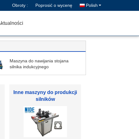
Obroty :
Poprosić o wycenę
Polish
ktualności
Maszyna do nawijania stojana
silnika indukcyjnego
o
Części zamienne do
silników elektrycznych