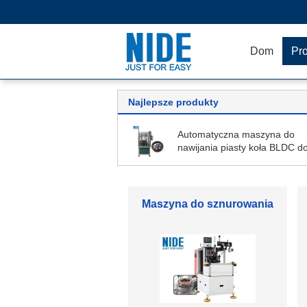
Dom
Pr
Najlepsze produkty
Automatyczna maszyna do
nawijania piasty koła BLDC d
motocykla elektrycznego
Maszyna do nawijania
tworników