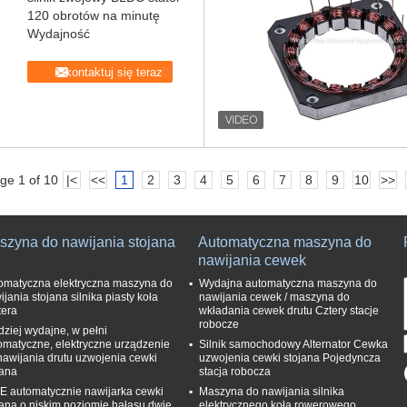
120 obrotów na minutę
Wydajność
Skontaktuj się teraz
ge 1 of 10
|<
<<
1
2
3
4
5
6
7
8
9
10
>>
szyna do nawijania stojana
Automatyczna maszyna do
nawijania cewek
omatyczna elektryczna maszyna do
Wydajna automatyczna maszyna do
ijania stojana silnika piasty koła
nawijania cewek / maszyna do
tera
wkładania cewek drutu Cztery stacje
robocze
dziej wydajne, w pełni
omatyczne, elektryczne urządzenie
Silnik samochodowy Alternator Cewka
nawijania drutu uzwojenia cewki
uzwojenia cewki stojana Pojedyncza
jana
stacja robocza
E automatycznie nawijarka cewki
Maszyna do nawijania silnika
jana o niskim poziomie hałasu dwie
elektrycznego koła rowerowego,