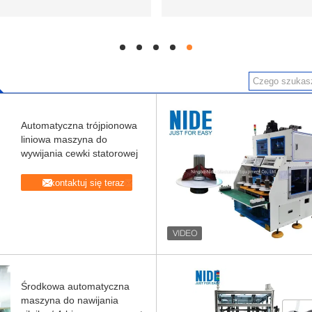
hd
hd
hd
hd
hd
Automatyczna trójpionowa
liniowa maszyna do
wywijania cewki statorowej
Skontaktuj się teraz
Środkowa automatyczna
maszyna do nawijania