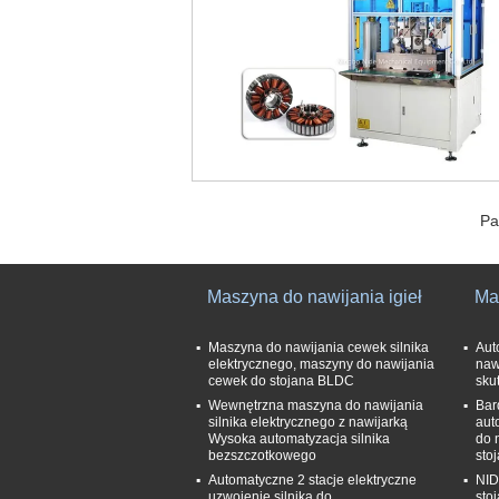
Pa
Maszyna do nawijania igieł
Ma
Maszyna do nawijania cewek silnika
Aut
elektrycznego, maszyny do nawijania
naw
cewek do stojana BLDC
sku
Wewnętrzna maszyna do nawijania
Bar
silnika elektrycznego z nawijarką
aut
Wysoka automatyzacja silnika
do 
bezszczotkowego
sto
Automatyczne 2 stacje elektryczne
NID
uzwojenie silnika do
sto