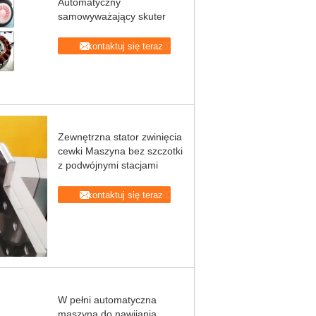
Automatyczny
samowyważający skuter
Skontaktuj się teraz
Zewnętrzna stator zwinięcia
cewki Maszyna bez szczotki
z podwójnymi stacjami
Skontaktuj się teraz
W pełni automatyczna
maszyna do nawijania