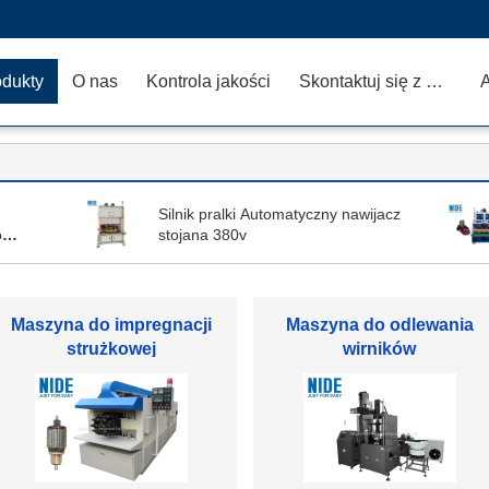
odukty
O nas
Kontrola jakości
Skontaktuj się z nami
A
Silnik pralki Automatyczny nawijacz
o
stojana 380v
Maszyna do nawijania
Automatyczna maszyna d
stojana
nawijania cewek