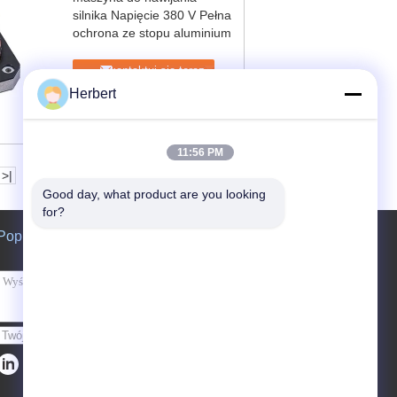
silnika Napięcie 380 V Pełna
ochrona ze stopu aluminium
Skontaktuj się teraz
Herbert
11:56 PM
>|
Good day, what product are you looking 
for?
Poprosić o wycenę
Wysłać