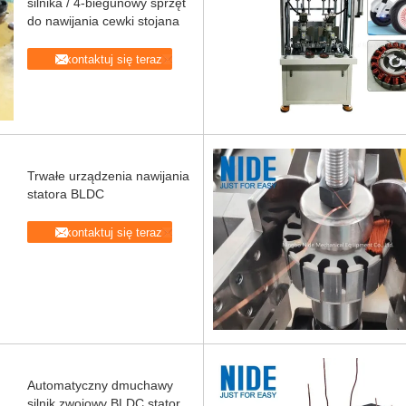
silnika / 4-biegunowy sprzęt
do nawijania cewki stojana
Skontaktuj się teraz
Trwałe urządzenia nawijania
statora BLDC
Skontaktuj się teraz
Automatyczny dmuchawy
silnik zwojowy BLDC stator