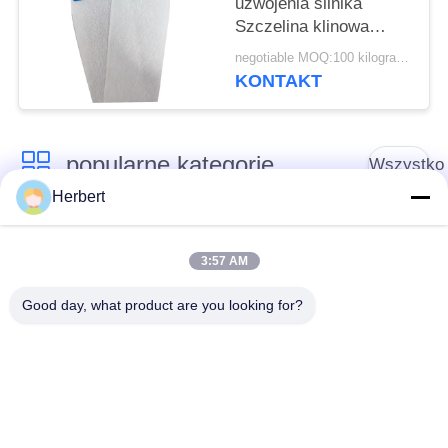
uzwojenia silnika
Szczelina klinowa
Materiały 0,30 mm
negotiable MOQ:100 kilogramów
KONTAKT
popularne kategorie
Wszystko
Herbert
Maszyna do
Maszyna do
nawijania tworników
nawijania stojana
3:57 AM
Good day, what product are you looking for?
Automatyczna
Części zamienne do
maszyna do
silników
nawijania cewek
elektrycznych
Linia do produkcji
Maszyna do
silników
nawijania igieł