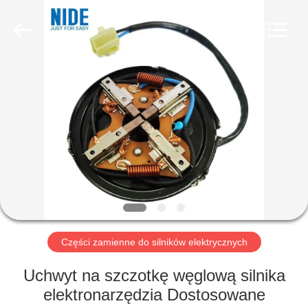
Ningbo
Nide
Tech
Co.,
Ltd.
All
Rights
Reserved.
DOM
PRODUKTY
O
NAS
KONTROLA
JAKOŚCI
Części zamienne do silników elektrycznych
Uchwyt na szczotkę węglową silnika
SKONTAKTUJ
elektronarzędzia Dostosowane