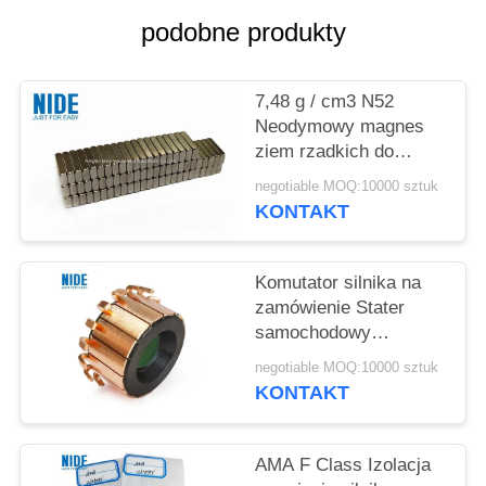
podobne produkty
7,48 g / cm3 N52
Neodymowy magnes
ziem rzadkich do
silnika pojazdu
negotiable MOQ:10000 sztuk
elektrycznego
KONTAKT
Komutator silnika na
zamówienie Stater
samochodowy
Komutator armatury
negotiable MOQ:10000 sztuk
OBM
KONTAKT
AMA F Class Izolacja