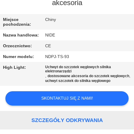
SIĘ
akcesoria
Z
Miejsce
Chiny
NAMI
pochodzenia:
Nazwa handlowa:
NIDE
AKTUALNOŚCI
Orzecznictwo:
CE
Numer modelu:
NDPJ-TS-93
POPROSIĆ
O
High Light:
Uchwyt do szczotek węglowych silnika
elektronarzędzi
,
,
dostosowane akcesoria do szczotek węglowych
WYCENĘ
uchwyt szczotek do silnika węglowego
SITEMAP
SKONTAKTUJ SIĘ Z NAMI!
PRIVACY
SZCZEGÓŁY ODKRYWANIA
POLICY