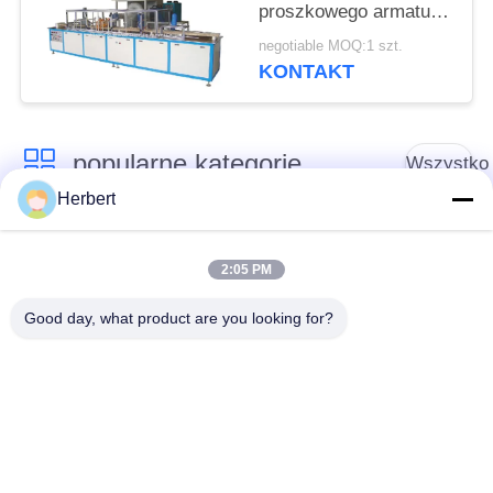
proszkowego armatury
elektrostatycznej
negotiable MOQ:1 szt.
trójfazowy
KONTAKT
popularne kategorie
Wszystko
Herbert
Maszyna do
Maszyna do
nawijania tworników
nawijania stojana
2:05 PM
Good day, what product are you looking for?
Automatyczna
Części zamienne do
maszyna do
silników
nawijania cewek
elektrycznych
Linia do produkcji
Maszyna do
silników
nawijania igieł