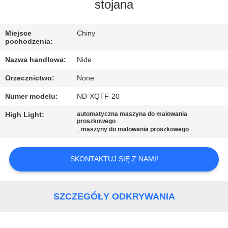
SIĘ
stojana
Z
Miejsce
Chiny
NAMI
pochodzenia:
Nazwa handlowa:
Nide
AKTUALNOŚCI
Orzecznictwo:
None
Numer modelu:
ND-XQTF-20
POPROSIĆ
O
High Light:
automatyczna maszyna do malowania
proszkowego
,
maszyny do malowania proszkowego
WYCENĘ
SKONTAKTUJ SIĘ Z NAMI!
SITEMAP
PRIVACY
SZCZEGÓŁY ODKRYWANIA
POLICY