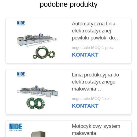
podobne produkty
Automatyczna linia
elektrostatycznej
powłoki powłoki do
izolacji rdzenia statora
negotiable MOQ:1 proc.
bezpędzla silnika
KONTAKT
Linia produkcyjna do
elektrostatycznego
malowania
proszkowego Mini
negotiable MOQ:1 szt.
Rotor dla przemysłu
KONTAKT
motoryzacyjnego
Motocyklowy system
malowania