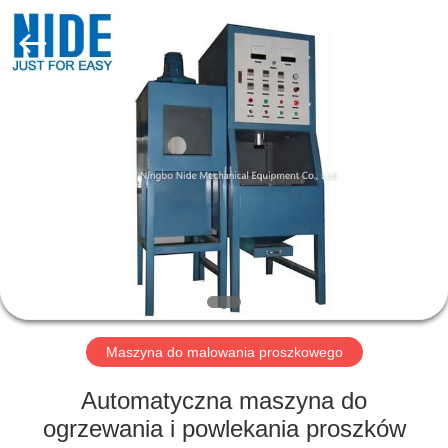
Ningbo
Nide
Tech
Co.,
Ltd.
All
Rights
Reserved.
DOM
PRODUKTY
O
NAS
KONTROLA
JAKOŚCI
Maszyna do malowania proszkowego
Automatyczna maszyna do
SKONTAKTUJ
ogrzewania i powlekania proszków