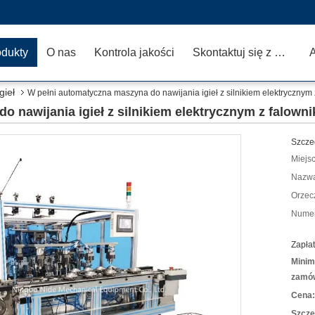
odukty
O nas
Kontrola jakości
Skontaktuj się z nami
A
gieł
W pełni automatyczna maszyna do nawijania igieł z silnikiem elektrycznym
 nawijania igieł z silnikiem elektrycznym z falown
Szcze
Miejs
Nazwa
Orzec
Numer
Zapłat
Minim
zamów
Cena:
Szcze