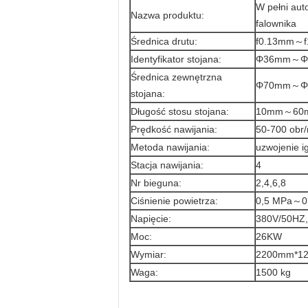
W pełni aut
Nazwa produktu:
falownika
Średnica drutu:
f0.13mm～f
Identyfikator stojana:
Φ36mm～Φ
Średnica zewnętrzna
Φ70mm～Φ
stojana:
Długość stosu stojana:
10mm～60
Prędkość nawijania:
50-700 obr
Metoda nawijania:
uzwojenie ig
Stacja nawijania:
4
Nr bieguna:
2,4,6,8
Ciśnienie powietrza:
0,5 MPa～0
Napięcie:
380V/50HZ,
Moc:
26KW
Wymiar:
2200mm*1
Waga:
1500 kg