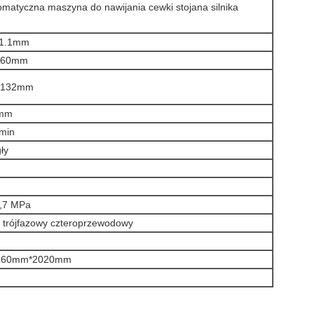
omatyczna maszyna do nawijania cewki stojana silnika
1.1mm
60mm
132mm
mm
/min
ły
,7 MPa
 trójfazowy czteroprzewodowy
260mm*2020mm