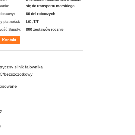
ania:
się do transportu morskiego
dostawy:
60 dni roboczych
y płatności:
L/C, T/T
wość Supply:
800 zestawów rocznie
Kontakt
tryczny silnik falownika
C/bezszczotkowy
tosowane
y
k