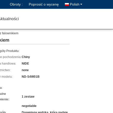
Obroty :
Poprosić o wycenę
Polish
ktualności
 z falownikiem
ikiem
góły Produktu:
ce pochodzenia:
Chiny
 handlowa:
NIDE
znictwo:
none
 modelu:
ND-S4W01B
a:
alne
1 zestaw
ienie:
negotiable
góły
Drewniana walizka, która nadaje