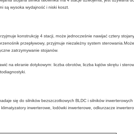
ania stojana silnika falownika ma 4 stacje uzwojenia, jest używana do
i są wysoka wydajność i niski koszt.
rzyjmuje konstrukcję 4 stacji, może jednocześnie nawijać cztery stojany
przenośnik przepływowy, przyjmuje niezależny system sterowania.Moż
yczne zatrzymywanie stojanów.
wić na ekranie dotykowym: liczba obrotów, liczba kątów skrętu i ster
todiagnostyki.
 nadaje się do silników bezszczotkowych BLDC i silników inwerterowyc
, klimatyzatory inwerterowe, lodówki inwerterowe, odkurzacze inwerter