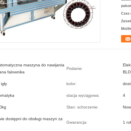
pakow
Czas 
Zasad
Możli
utomatyczna maszyna do nawijania
Elek
Podanie:
jana falownika
BLD
igły
kolor:
dos
omatyka
stacja wyciągowa:
4
0kg
Stan: schorzenie:
Now
wie dostępni do obsługi maszyn za
Gwarancja:
1 ro