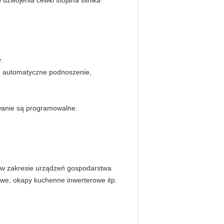
 uzwojenia cewki stojana silnika
.
e automatyczne podnoszenie,
owanie są programowalne.
h w zakresie urządzeń gospodarstwa
owe, okapy kuchenne inwerterowe itp.