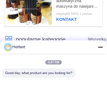
automatyczna
maszyna do nawijania
silnika / 4-biegunowy
negotiable MOQ:1 zestaw
sprzęt do nawijania
KONTAKT
cewki stojana
popularne kategorie
Wszystko
Herbert
Maszyna do
Maszyna do
nawijania tworników
nawijania stojana
4:07 PM
Good day, what product are you looking for?
Automatyczna
Części zamienne do
maszyna do
silników
nawijania cewek
elektrycznych
Linia do produkcji
Maszyna do
silników
nawijania igieł