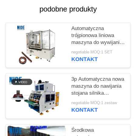
podobne produkty
Automatyczna
trójpionowa liniowa
maszyna do wywijania
cewki statorowej
negotiable MOQ:1 SET
KONTAKT
3p Automatyczna nowa
maszyna do nawijania
stojana silnika
energetycznego
negotiable MOQ:1 zestaw
KONTAKT
Środkowa