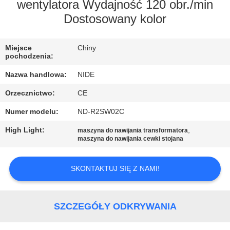
SIĘ
wentylatora Wydajność 120 obr./min
Dostosowany kolor
Z
NAMI
Miejsce
Chiny
pochodzenia:
AKTUALNOŚCI
Nazwa handlowa:
NIDE
Orzecznictwo:
CE
POPROSIĆ
Numer modelu:
ND-R2SW02C
O
High Light:
,
maszyna do nawijania transformatora
WYCENĘ
maszyna do nawijania cewki stojana
SITEMAP
SKONTAKTUJ SIĘ Z NAMI!
PRIVACY
SZCZEGÓŁY ODKRYWANIA
POLICY