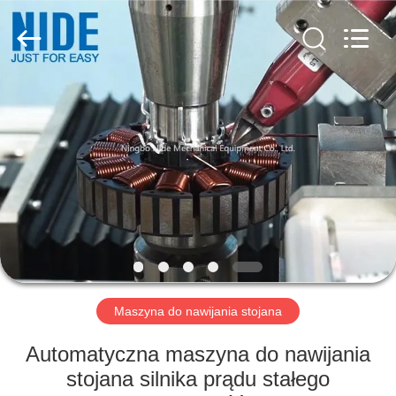
Ningbo
Nide
Tech
Co.,
Ltd.
All
Rights
Reserved.
DOM
PRODUKTY
O
NAS
KONTROLA
JAKOŚCI
Maszyna do nawijania stojana
Automatyczna maszyna do nawijania
SKONTAKTUJ
stojana silnika prądu stałego